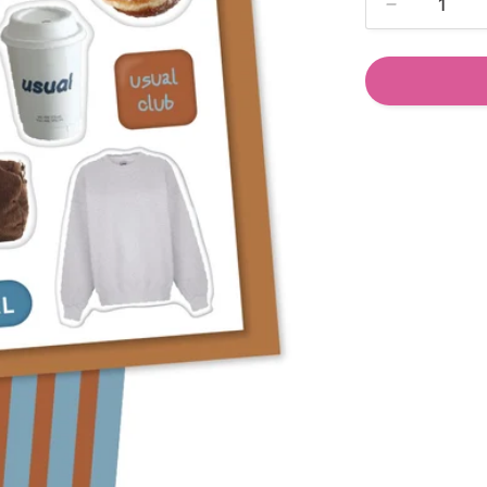
Decrease
quantity
for
Usual
Lutsk
girl
sticker
pack