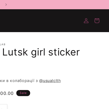
Log
Кошик
in
 LAB
Lutsk girl sticker
пки в колаборації з
@usualclth
ртість
00.00
Sale
нижкою