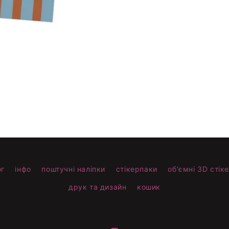
ог
інфо
поштучні наліпки
стікерпаки
обʼємні 3D стік
друк та дизайн
кошик