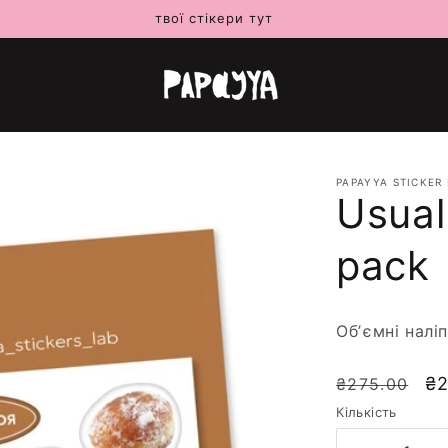
твої стікери тут
PAPAYYA STICKER
Usual 
pack
Обʼємні налі
Звичайна
Ва
₴2
₴275.00
ціна
зі
Кількість
з